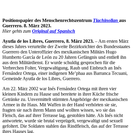
Positionspapier des Menschenrechtszentrum
Tlachinollan
aus
Guerrero. 8. März 2023.
Hier gehts zum
Original auf Spanisch
Ayutla de los Libres, Guerrero, 8. März 2023.
– Am ersten März
dieses Jahres verurteilte der Zweite Bezirksrichter des Bundesstaates
Guerrero den Unteroffizier des mexikanischen Militärs Hugo
Humberto García de León zu 20 Jahren Gefängnis und entließ ihn
aus dem Militärdienst. Er wurde schuldig gesprochen für die
Verbrechen Folter, Vergewaltigung, Raub und Einbruch an Inés
Fernández Ortega, einer indigenen Me’phaa aus Barranca Tecuani,
Gemeinde Ayutla de los Libres, Guerrero.
Am 22. März 2002 war Inés Fernández Ortega mit ihren vier
kleinen Kindern zu Hause und bereitete in ihrer Küche frische
Getränke zu. Unvermittelt stürmten Angehörige der mexikanischen
Armee in ihr Haus. Mit Waffen in der Hand verhörten sie sie,
fragten sie nach ihrem Mann und wollten wissen, wo sie das
Fleisch, das auf ihrer Terrasse lag, gestohlen hätte. Als Inés nicht
antwortete, wurde sie brutal verprügelt, vergewaltigt und sexuell
gefoltert. Die Soldaten stahlen das Rindfleisch, das auf der Terrasse
ihres Hauses lag.