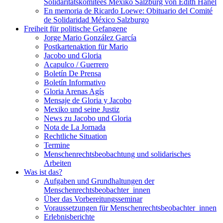
Solidaritätskomitees Mexiko Salzburg von Edith Hanel
En memoria de Ricardo Loewe: Obituario del Comité
de Solidaridad México Salzburgo
Freiheit für politische Gefangene
Jorge Mario González García
Postkartenaktion für Mario
Jacobo und Gloria
Acapulco / Guerrero
Boletín De Prensa
Boletín Informativo
Gloria Arenas Agís
Mensaje de Gloria y Jacobo
Mexiko und seine Justiz
News zu Jacobo und Gloria
Nota de La Jornada
Rechtliche Situation
Termine
Menschenrechtsbeobachtung und solidarisches
Arbeiten
Was ist das?
Aufgaben und Grundhaltungen der
Menschenrechtsbeobachter_innen
Über das Vorbereitungsseminar
Voraussetzungen für Menschenrechtsbeobachter_innen
Erlebnisberichte