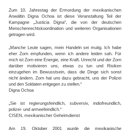
Boletín De Prensa
Zum 10. Jahrestag der Ermordung der mexikanischen
Anwältin Digna Ochoa ist diese Veranstaltung Teil der
Boletín Informativo
Kampagne „Justicia Digna“, die von der deutschen
Menschenrechtskoordination und weiteren Organisationen
Gloria Arenas Agís
getragen wird.
Mensaje de Gloria y Jacobo
„Manche Leute sagen, mein Handeln sei mutig. Ich habe
Mexiko und seine Justiz
eher Zorn empfunden, wenn ich andere leiden sah. Für
News zu Jacobo und Gloria
mich ist Zorn eine Energie, eine Kraft. Unrecht und der Zorn
darüber motivieren uns, etwas zu tun und Risiken
Nota de La Jornada
einzugehen im Bewusstsein, dass die Dinge sich sonst
Rechtliche Situation
nicht ändern. Zorn hat uns dazu gebracht, uns der Polizei
und den Soldaten entgegen zu stellen.“
Termine
Digna Ochoa
Menschenrechtsbeobachtung und solidarisches Arbeiten
„Sie ist regierungsfeindlich, subversiv, indiofreundlich,
Was ist das?
polizei- und armeefeindlich.“
Aufgaben und Grundhaltungen der
CISEN, mexikanischer Geheimdienst
Menschenrechtsbeobachter_innen
Am 19. Oktober 2001 wurde die mexikanische
Über das Vorbereitungsseminar