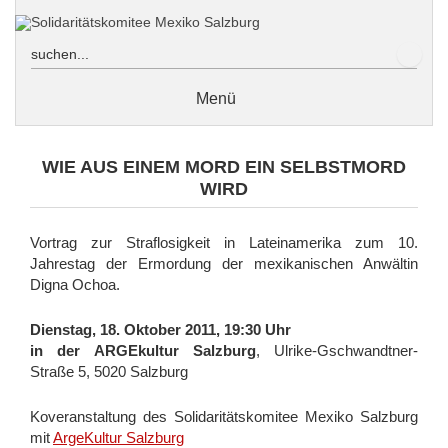
Zum
Inhalt
sprin
Menü
Wir über uns
WIE AUS EINEM MORD EIN SELBSTMORD
In Erinnerung an Ricardo Loewe: Nachruf von Erich Hackl
WIRD
In Erinnerung an Ricardo Loewe: Nachruf des
Solidaritätskomitees Mexiko Salzburg von Edith Hanel
Vortrag zur Straflosigkeit in Lateinamerika zum 10.
Jahrestag der Ermordung der mexikanischen Anwältin
En memoria de Ricardo Loewe: Obituario del Comité de
Solidaridad México Salzburgo
Digna Ochoa.
Freiheit für politische Gefangene
Dienstag, 18. Oktober 2011, 19:30 Uhr
Jorge Mario González García
in der ARGEkultur Salzburg
, Ulrike-Gschwandtner-
Straße 5, 5020 Salzburg
Postkartenaktion für Mario
Jacobo und Gloria
Koveranstaltung des Solidaritätskomitee Mexiko Salzburg
mit
ArgeKultur Salzburg
Acapulco / Guerrero