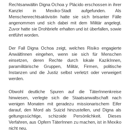
Rechtsanwältin Digna Ochoa y Plácido erschossen in ihrer
Voraussetzungen für Menschenrechtsbeobachter_innen
Kanzlei in Mexiko-Stadt aufgefunden. Als
Menschenrechtsaktivistin hatte sie sich brisanter Fälle
Erlebnisberichte
angenommen und sich dabei mit dem Militär angelegt.
Unterstützung
Zuvor hatte sie Drohbriefe erhalten und ist überfallen, sowie
entführt worden.
Aktuelles
Veranstaltungen
Der Fall Digna Ochoa zeigt, welches Risiko engagierte
AnwältInnen eingehen, wenn sie sich für Menschen
Kontakt
einsetzen, deren Rechte durch lokale KazikInnen,
paramilitärische Gruppen, Militär, Firmen, politische
Instanzen und die Justiz selbst verletzt oder verweigert
werden.
Obwohl deutliche Spuren auf die TäterInnenkreise
hinwiesen, verlegte sich die Staatsanwaltschaft nach
wenigen Monaten mit geradezu missionarischem Eifer
darauf, den Mord als Suizid hinzustellen, und Digna als
geltungssüchtige, schizoide Persönlichkeit. Dieses
Verfahren, aus Opfern TäterInnen zu machen, ist in Mexiko
nicht neu.