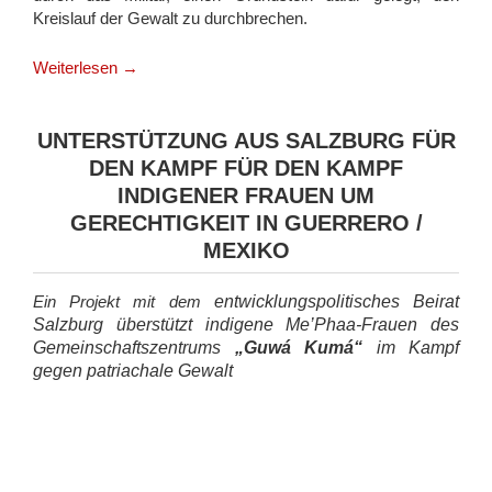
Kreislauf der Gewalt zu durchbrechen.
Was ist das?
Weiterlesen
→
Aufgaben und Grundhaltungen der
Menschenrechtsbeobachter_innen
Über das Vorbereitungsseminar
UNTERSTÜTZUNG AUS SALZBURG FÜR
Voraussetzungen für Menschenrechtsbeobachter_innen
DEN KAMPF FÜR DEN KAMPF
INDIGENER FRAUEN UM
Erlebnisberichte
GERECHTIGKEIT IN GUERRERO /
Unterstützung
MEXIKO
Aktuelles
Ein Projekt mit dem
entwicklungspolitisches Beirat
Veranstaltungen
Salzburg überstützt indigene
Me’Phaa
-Frauen des
Kontakt
Gemeinschaftszentrums
„Guwá Kumá“
im Kampf
gegen patriachale Gewalt