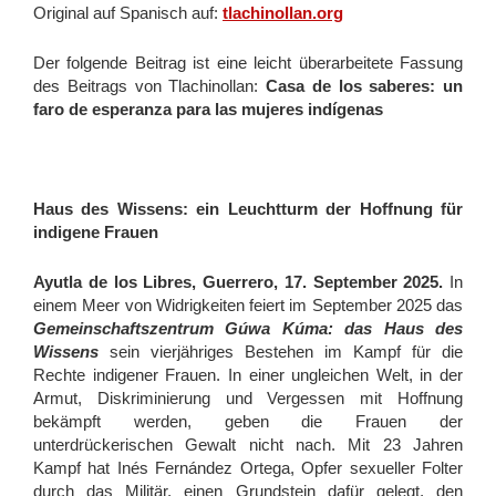
Original auf Spanisch auf:
tlachinollan.org
Jorge Mario González García
Postkartenaktion für Mario
Der folgende Beitrag ist eine leicht überarbeitete Fassung
des Beitrags von Tlachinollan:
Casa de los saberes: un
Jacobo und Gloria
faro de esperanza para las mujeres indígenas
Acapulco / Guerrero
Boletín De Prensa
Boletín Informativo
Haus des Wissens: ein Leuchtturm der Hoffnung für
indigene Frauen
Gloria Arenas Agís
Mensaje de Gloria y Jacobo
Ayutla de los Libres, Guerrero, 17. September 2025.
In
einem Meer von Widrigkeiten feiert im September 2025 das
Mexiko und seine Justiz
Gemein
schafts
zentrum Gúwa Kúma: das Haus des
News zu Jacobo und Gloria
Wissens
sein vierjähriges Bestehen im Kampf für die
Rechte indigener Frauen. In einer ungleichen Welt, in der
Nota de La Jornada
Armut, Diskriminierung und Vergessen mit Hoffnung
Rechtliche Situation
bekämpft werden, geben die Frauen der
unterdrückerischen Gewalt nicht nach. Mit 23 Jahren
Termine
Kampf hat Inés Fernández Ortega, Opfer sexueller Folter
durch das Militär, einen Grundstein dafür gelegt, den
Menschenrechtsbeobachtung und solidarisches Arbeiten