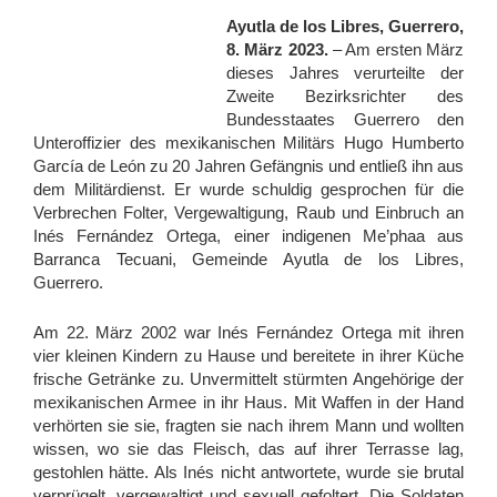
Ayutla de los Libres, Guerrero,
8. März 2023.
– Am ersten März
dieses Jahres verurteilte der
Zweite Bezirksrichter des
Bundesstaates Guerrero den
Unteroffizier des mexikanischen Militärs Hugo Humberto
García de León zu 20 Jahren Gefängnis und entließ ihn aus
dem Militärdienst. Er wurde schuldig gesprochen für die
Verbrechen Folter, Vergewaltigung, Raub und Einbruch an
Inés Fernández Ortega, einer indigenen Me’phaa aus
Barranca Tecuani, Gemeinde Ayutla de los Libres,
Guerrero.
Am 22. März 2002 war Inés Fernández Ortega mit ihren
vier kleinen Kindern zu Hause und bereitete in ihrer Küche
frische Getränke zu. Unvermittelt stürmten Angehörige der
mexikanischen Armee in ihr Haus. Mit Waffen in der Hand
verhörten sie sie, fragten sie nach ihrem Mann und wollten
wissen, wo sie das Fleisch, das auf ihrer Terrasse lag,
gestohlen hätte. Als Inés nicht antwortete, wurde sie brutal
verprügelt, vergewaltigt und sexuell gefoltert. Die Soldaten