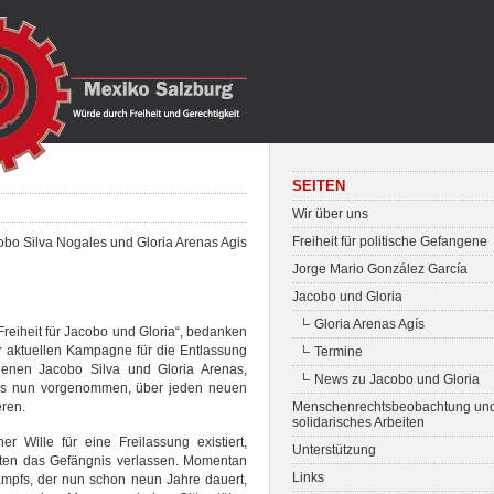
SEITEN
Wir über uns
Freiheit für politische Gefangene
acobo Silva Nogales und Gloria Arenas Agis
Jorge Mario González García
Jacobo und Gloria
Gloria Arenas Agís
Freiheit für Jacobo und Gloria“, bedanken
der aktuellen Kampagne für die Entlassung
Termine
genen Jacobo Silva und Gloria Arenas,
News zu Jacobo und Gloria
uns nun vorgenommen, über jeden neuen
eren.
Menschenrechtsbeobachtung un
solidarisches Arbeiten
r Wille für eine Freilassung existiert,
Unterstützung
ten das Gefängnis verlassen. Momentan
Links
Kampfs, der nun schon neun Jahre dauert,