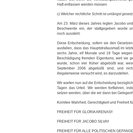
Haft entlassen werden müssen.
c) Welcher rechtliche Schritt ist unlängst geset
Am 23. März dieses Jahres legten Jacobo und 
Beschwerde ein, der stattgegeben wurde u
noch aussteht.
Diese Entscheidung, sofern sie den Gesetzen 
ausfallen, dass das Hauptstrafausmaß im letzt
sechs Jahre, elf Monate und 19 Tage wegen 
Beschädigung fremden Eigentums, weil sie ger
wurde, schon viel früher abgebüßt war, wes
September 2006 abgebüßt sind, und nich
illegalerweise versucht wird, es darzustellen.
Wir warten nun auf die Entscheidung bezüglic
Tagen das Urteil. Wir werden fortfahren, ind
setzen werden, über die wir dann bei Gelegenh
Komitee Wahrheit, Gerechtigkeit und Freiheit f
FREIHEIT FÜR GLORIA ARENAS!!
FREIHEIT FÜR JACOBO SILVA!!
FREIHEIT FÜR ALLE POLITISCHEN GEFANG