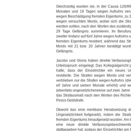
Gleichzeitig wurden sie, in der Causa 126/99
Monaten und 19 Tagen wegen Aufruhrs verur
wegen Beschädigung fremden Eigentums, zu 2
wegen versuchten Mords, wobei sich die Stra
werden sollten, nach den Worten des zuständig
29 Tage Gefängnis summieren. Im Berufung
zweiter Instanz auf fünf Jahre wegen Aufruhr
fremden Eigentums revidiert, während das S
Mords mit 21 bzw. 20 Jahren bestätigt wu
Gefängnis.
Jacobo und Gloria haben direkte Verfassun
Urteilsspruch eingelegt. Das Kollegialgericht
hatte, dass der Einzelrichter ein neues U
revidierte. Die Strafen wegen Mords und v
verblieben nur die Strafen wegen Aufruhrs (di
elf Jahre und sieben Monate erhöht) und 
(ebenfalls ungesetzlicherweise auf zwei Jahr
das Strafausmaß nach den Worten des Richte
Pesos Geldstrafe.
Obwohl das eine merkbare Herabsetzung des
Ungesetzlichkeit fortgesetzt, indem die Str
fremden Eigentums hinaufgesetzt wurden. Am 
eine neue direkte Verfassungsbeschwerde 
stattgegeben hat, sodass der Einzelrichter am 