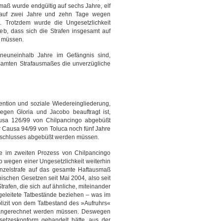
maß wurde endgültig auf sechs Jahre, elf
auf zwei Jahre und zehn Tage wegen
. Trotzdem wurde die Ungesetzlichkeit
hrieb, dass sich die Strafen insgesamt auf
n müssen.
 neuneinhalb Jahre im Gefängnis sind,
amten Strafausmaßes die unverzügliche
ntion und soziale Wiedereingliederung,
egen Gloria und Jacobo beauftragt ist,
usa 126/99 von Chilpancingo abgebüßt
er Causa 94/99 von Toluca noch fünf Jahre
schlusses abgebüßt werden müssen.
e im zweiten Prozess von Chilpancingo
o wegen einer Ungesetzlichkeit weiterhin
Einzelstrafe auf das gesamte Haftausmaß
schen Gesetzen seit Mai 2004, also seit
trafen, die sich auf ähnliche, miteinander
eleitete Tatbestände beziehen – was im
explizit von dem Tatbestand des »Aufruhrs«
nd angerechnet werden müssen. Deswegen
setzeskonform gehandelt hätte, aus der