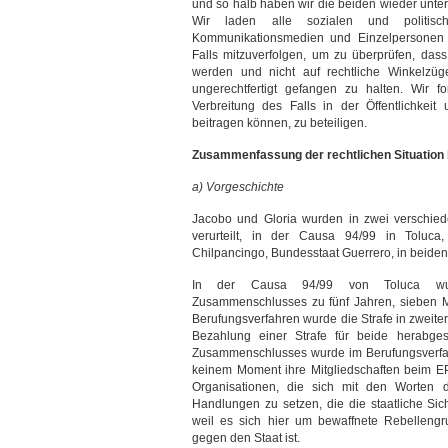
und so halb haben wir die beiden wieder unte
Wir laden alle sozialen und politische
Kommunikationsmedien und Einzelpersonen d
Falls mitzuverfolgen, um zu überprüfen, dass
werden und nicht auf rechtliche Winkelzüg
ungerechtfertigt gefangen zu halten. Wir f
Verbreitung des Falls in der Öffentlichkeit 
beitragen können, zu beteiligen.
Zusammenfassung der rechtlichen Situation 
a) Vorgeschichte
Jacobo und Gloria wurden in zwei verschiede
verurteilt, in der Causa 94/99 in Toluca
Chilpancingo, Bundesstaat Guerrero, in beiden
In der Causa 94/99 von Toluca wur
Zusammenschlusses zu fünf Jahren, sieben Mo
Berufungsverfahren wurde die Strafe in zweiter
Bezahlung einer Strafe für beide herabges
Zusammenschlusses wurde im Berufungsverfahr
keinem Moment ihre Mitgliedschaften beim E
Organisationen, die sich mit den Worten d
Handlungen zu setzen, die die staatliche Sic
weil es sich hier um bewaffnete Rebellengr
gegen den Staat ist.