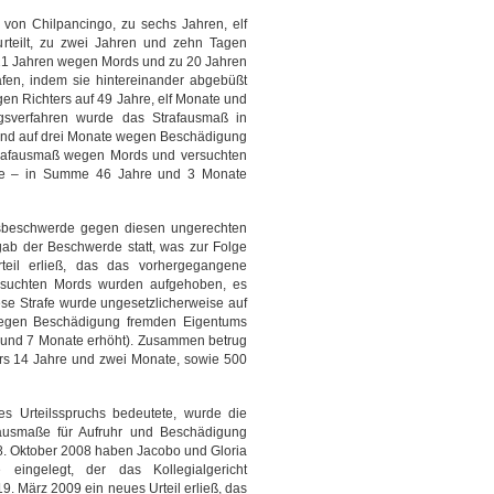
 von Chilpancingo, zu sechs Jahren, elf
teilt, zu zwei Jahren und zehn Tagen
1 Jahren wegen Mords und zu 20 Jahren
fen, indem sie hintereinander abgebüßt
en Richters auf 49 Jahre, elf Monate und
sverfahren wurde das Strafausmaß in
s und auf drei Monate wegen Beschädigung
trafausmaß wegen Mords und versuchten
rde – in Summe 46 Jahre und 3 Monate
gsbeschwerde gegen diesen ungerechten
 gab der Beschwerde statt, was zur Folge
rteil erließ, das das vorhergegangene
ersuchten Mords wurden aufgehoben, es
ese Strafe wurde ungesetzlicherweise auf
wegen Beschädigung fremden Eigentums
e und 7 Monate erhöht). Zusammen betrug
rs 14 Jahre und zwei Monate, sowie 500
 Urteilsspruchs bedeutete, wurde die
afausmaße für Aufruhr und Beschädigung
8. Oktober 2008 haben Jacobo und Gloria
eingelegt, der das Kollegialgericht
19. März 2009 ein neues Urteil erließ, das