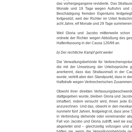
das vorhergegangene revidierte. Das Strafaus
Monate und 19 Tage wegen Aufruhrs und 
Beschädigung fremden Eigentums festgelegt
fortgesetzt, weil der Richter im Urteil festsc
acht Jahre, elf Monate und 29 Tage summiere
Weil Gloria und Jacobo mittlerweile schon
ordnete der Richter wegen Abbüßung des ges
Haftentlassung in der Causa 126/99 an.
b) Der rechtliche Kampf geht weiter
Die Verwaltungsbehörde für Verbrechenspräve
die mit der Umsetzung der Urteilssprüche g
anerkennt, dass das Strafausmaß in der Ca
wurde, vertritt aber den Standpunkt, dass in d
Haftstrafe wegen Verbrecherischen Zusammen
Obwohl ihrer direkten Verfassungsbeschwerd
stattgegeben wurde, bleiben Gloria und Jacob
inhaftiert, indem versucht wird, ihnen jede 
anzurechnen. Und das, obwohl in den mexikani
nunmehr fünf Jahren, festgelegt ist, dass jene S
in Verbindung stehende oder voneinander abg
Fall von Jacobo und Gloria zutrifft, weil sie 
abgeleitet sind – gleichzeitig vollzogen u
hätten sie, wenn die Verwaltungsbehörde ge