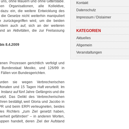
r uns, ohne Mauern und ohne Gitterstäbe.
Kontakt
n Organisationen, alle Kollektive,
Datenschutz
azu ein, die weitere Entwicklung des
 die Gesetze nicht weiterhin manipuliert
Impressum / Dislaimer
e zurückgegriffen wird, um die beiden
ordern auch auf, sich an der weiteren
und an Aktivitäten, die zur Freilassung
KATEGORIEN
Aktuelles
bis 8.4.2009
Allgemein
Veranstaltungen
nen Prozessen gerichtlich verfolgt und
, Bundesstaat Mexiko, und 126/99 in
 Fällen von Bundesgerichten.
den sie wegen Verbrecherischen
naten und 15 Tagen Haft verurteilt. Im
 Instanz auf fünf Jahre Gefängnis und die
etzt. Das Delikt des Verbrecherischen
en bestätigt, weil Gloria und Jacobo in
PR und beim ERPI verleugneten, beides
es Richters „zum Ziel gesetzt haben,
herheit gefährden“ – in anderen Worten,
uppen handelt, deren Ziel der Aufstand