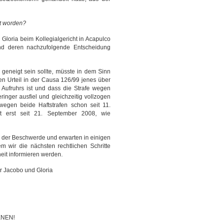
zt worden?
Gloria beim Kollegialgericht in Acapulco
nd deren nachzufolgende Entscheidung
geneigt sein sollte, müsste in dem Sinn
en Urteil in der Causa 126/99 jenes über
Aufruhrs ist und dass die Strafe wegen
inger ausfiel und gleichzeitig vollzogen
wegen beide Haftstrafen schon seit 11.
t erst seit 21. September 2008, wie
h der Beschwerde und erwarten in einigen
em wir die nächsten rechtlichen Schritte
eit informieren werden.
ür Jacobo und Gloria
ENEN!