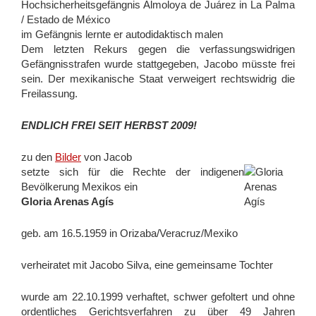
Hochsicherheitsgefängnis Almoloya de Juárez in La Palma
/ Estado de México
Boletín De Prensa
im Gefängnis lernte er autodidaktisch malen
Boletín Informativo
Dem letzten Rekurs gegen die verfassungswidrigen
Gefängnisstrafen wurde stattgegeben, Jacobo müsste frei
Gloria Arenas Agís
sein. Der mexikanische Staat verweigert rechtswidrig die
Mensaje de Gloria y Jacobo
Freilassung.
Mexiko und seine Justiz
ENDLICH FREI SEIT HERBST 2009!
News zu Jacobo und Gloria
zu den
Bilder
von Jacob
Nota de La Jornada
setzte sich für die Rechte der indigenen
Rechtliche Situation
Bevölkerung Mexikos ein
Gloria Arenas Agís
Termine
Menschenrechtsbeobachtung und solidarisches Arbeiten
geb. am 16.5.1959 in Orizaba/Veracruz/Mexiko
Was ist das?
verheiratet mit Jacobo Silva, eine gemeinsame Tochter
Aufgaben und Grundhaltungen der
Menschenrechtsbeobachter_innen
wurde am 22.10.1999 verhaftet, schwer gefoltert und ohne
ordentliches Gerichtsverfahren zu über 49 Jahren
Über das Vorbereitungsseminar