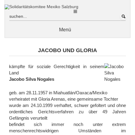
Zum
Inhalt
sprin
Menü
Wir über uns
JACOBO UND GLORIA
In Erinnerung an Ricardo Loewe: Nachruf von Erich Hackl
In Erinnerung an Ricardo Loewe: Nachruf des
kämpfte für soziale Gerechtigkeit in seinem
Solidaritätskomitees Mexiko Salzburg von Edith Hanel
Land
Jacobo Silva Nogales
En memoria de Ricardo Loewe: Obituario del Comité de
Solidaridad México Salzburgo
geb. am 28.11.1957 in Miahuatlán/Oaxaca/Mexiko
Freiheit für politische Gefangene
verheiratet mit Gloria Arenas, eine gemeinsame Tochter
Jorge Mario González García
wurde am 24.10.1999 verhaftet, schwer gefoltert und ohne
ordentliches Gerichtsverfahren zu über 49 Jahren
Postkartenaktion für Mario
Gefängnis verurteilt
befindet sich immer noch unter extrem
Jacobo und Gloria
menschenrechtswidrigen Umständen im
Acapulco / Guerrero