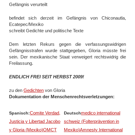
Gefängnis verurteilt
Voraussetzungen für Menschenrechtsbeobachter_innen
befindet sich derzeit im Gefängnis von Chiconautla,
Erlebnisberichte
Ecatepec/Mexiko
Unterstützung
schreibt Gedichte und politische Texte
Aktuelles
Dem letzten Rekurs gegen die verfassungswidrigen
Veranstaltungen
Gefängnisstrafen wurde stattgegeben, Gloria müsste frei
sein. Der mexikanische Staat verweigert rechtswidrig die
Kontakt
Freilassung.
ENDLICH FREI SEIT HERBST 2009!
zu den
Gedichten
von Gloria
Dokumentation der Menschenrechtsverletzungen:
Comite Verdad,
medico international
Spanisch:
Deutsch
Justicia y Libertad Jacobo
schweiz (Folterprävention in
y Gloria (Mexiko)
OMCT
Mexiko)
Amnesty International