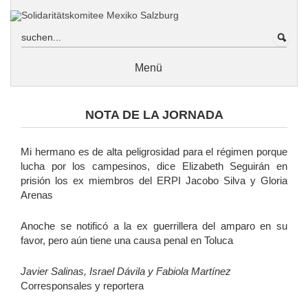
Zum
Inhalt
sprin
Menü
Wir über uns
NOTA DE LA JORNADA
In Erinnerung an Ricardo Loewe: Nachruf von Erich Hackl
In Erinnerung an Ricardo Loewe: Nachruf des
Mi hermano es de alta peligrosidad para el régimen porque
Solidaritätskomitees Mexiko Salzburg von Edith Hanel
lucha por los campesinos, dice Elizabeth Seguirán en
prisión los ex miembros del ERPI Jacobo Silva y Gloria
En memoria de Ricardo Loewe: Obituario del Comité de
Solidaridad México Salzburgo
Arenas
Freiheit für politische Gefangene
Anoche se notificó a la ex guerrillera del amparo en su
Jorge Mario González García
favor, pero aún tiene una causa penal en Toluca
Postkartenaktion für Mario
Javier Salinas, Israel Dávila y Fabiola Martínez
Jacobo und Gloria
Corresponsales y reportera
Acapulco / Guerrero