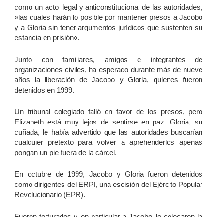
como un acto ilegal y anticonstitucional de las autoridades,
Voraussetzungen für Menschenrechtsbeobachter_innen
»las cuales harán lo posible por mantener presos a Jacobo
y a Gloria sin tener argumentos jurídicos que sustenten su
Erlebnisberichte
estancia en prisión«.
Unterstützung
Junto con familiares, amigos e integrantes de
Aktuelles
organizaciones civiles, ha esperado durante más de nueve
Veranstaltungen
años la liberación de Jacobo y Gloria, quienes fueron
detenidos en 1999.
Kontakt
Un tribunal colegiado falló en favor de los presos, pero
Elizabeth está muy lejos de sentirse en paz. Gloria, su
cuñada, le había advertido que las autoridades buscarían
cualquier pretexto para volver a aprehenderlos apenas
pongan un pie fuera de la cárcel.
En octubre de 1999, Jacobo y Gloria fueron detenidos
como dirigentes del ERPI, una escisión del Ejército Popular
Revolucionario (EPR).
Fueron torturados y, en particular a Jacobo, le colocaron la