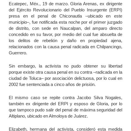
Ecatepec, Méx., 19 de marzo. Gloria Arenas, ex dirigente
Boletín De Prensa
del Ejército Revolucionario del Pueblo Insurgente (ERPI)
presa en el penal de Chiconautla –ubicado en este
Boletín Informativo
municipio–, fue notificada esta noche por el primer juzgado
de distrito, con sede en Naucalpan, del amparo directo
Gloria Arenas Agís
concedido en su favor, por medio del cual fue absuelta de
Mensaje de Gloria y Jacobo
los delitos de rebelión y daño en propiedad ajena,
relacionados con la causa penal radicada en Chilpancingo,
Mexiko und seine Justiz
Guerrero.
News zu Jacobo und Gloria
Sin embargo, la activista no pudo obtener su libertad
Nota de La Jornada
porque existe otra causa penal en su contra –radicada en la
Rechtliche Situation
ciudad de Toluca– por asociación delictuosa, por lo cual en
2002 fue sentenciada a cinco años de prisión.
Termine
Menschenrechtsbeobachtung und solidarisches Arbeiten
El mismo caso se repite contra Jacobo Silva Nogales,
también ex dirigente del ERPI y esposo de Gloria, por lo
Was ist das?
que tampoco pudo salir del penal de máxima seguridad del
Aufgaben und Grundhaltungen der
Altiplano, ubicado en Almoloya de Juárez.
Menschenrechtsbeobachter_innen
Elizabeth, hermana del activista, consideró esta medida
Über das Vorbereitungsseminar