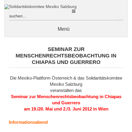
Zum
Inhalt
sprin
Menü
Wir über uns
SEMINAR ZUR
In Erinnerung an Ricardo Loewe: Nachruf von Erich Hackl
MENSCHENRECHTSBEOBACHTUNG IN
CHIAPAS UND GUERRERO
In Erinnerung an Ricardo Loewe: Nachruf des
Solidaritätskomitees Mexiko Salzburg von Edith Hanel
Die Mexiko-Plattform Österreich & das Solidaritätskomitee
En memoria de Ricardo Loewe: Obituario del Comité de
Solidaridad México Salzburgo
Mexiko Salzburg
veranstalten das
Freiheit für politische Gefangene
Seminar zur Menschenrechtsbeobachtung in Chiapas
Jorge Mario González García
und Guerrero
am 19./20. Mai und 2./3. Juni 2012 in Wien
Postkartenaktion für Mario
Informationsabend
Jacobo und Gloria
Acapulco / Guerrero