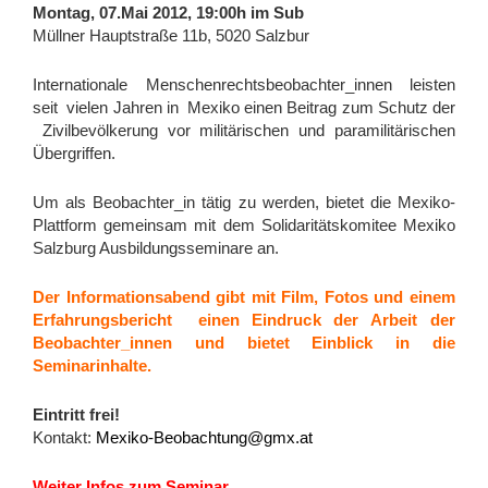
Montag, 07.Mai 2012, 19:00h im Sub
Müllner Hauptstraße 11b, 5020 Salzbur
Boletín De Prensa
Boletín Informativo
Internationale Menschenrechtsbeobachter_innen leisten
seit vielen Jahren in Mexiko einen Beitrag zum Schutz der
Gloria Arenas Agís
Zivilbevölkerung vor militärischen und paramilitärischen
Mensaje de Gloria y Jacobo
Übergriffen.
Mexiko und seine Justiz
Um als Beobachter_in tätig zu werden, bietet die Mexiko-
News zu Jacobo und Gloria
Plattform gemeinsam mit dem Solidaritätskomitee Mexiko
Salzburg Ausbildungsseminare an.
Nota de La Jornada
Rechtliche Situation
Der Informationsabend gibt mit Film, Fotos und einem
Erfahrungsbericht einen Eindruck der Arbeit der
Termine
Beobachter_innen und bietet Einblick in die
Menschenrechtsbeobachtung und solidarisches Arbeiten
Seminarinhalte.
Was ist das?
Eintritt frei!
Aufgaben und Grundhaltungen der
Kontakt:
Mexiko-Beobachtung@gmx.at
Menschenrechtsbeobachter_innen
Über das Vorbereitungsseminar
Weiter Infos zum Seminar